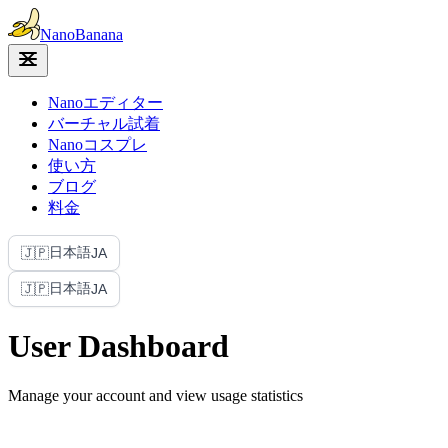
Nano
Banana
Nanoエディター
バーチャル試着
Nanoコスプレ
使い方
ブログ
料金
日本語
🇯🇵
JA
日本語
🇯🇵
JA
User Dashboard
Manage your account and view usage statistics